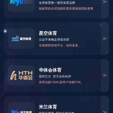
产品中心
欢迎访问我们
分类
开云kaiyun官方网页版-kaiyun开云(中国)
加工设备
七拨手（罐型件）
贴标机
托罐组合
灌装设备
其他
更多