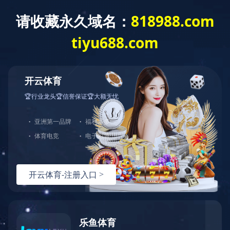
加工设备
首页
产品中心
加工设备
加工设备剪板机折弯机
/
/
/
产品中心
开云kaiyun官方网页版-kaiyun开云(中国)
加工设备
七拨手（罐型件）