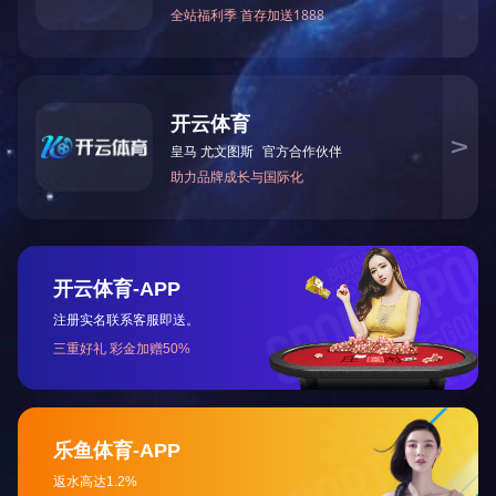
姓名*
邮箱 *
电话
内容 *