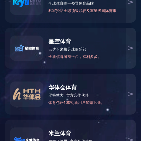
贴标机
托罐组合
灌装设备
其他
机头齿轮半成品
开云kaiyun官方网页版-kaiyun开云(中国)
查看: 1,748
0
开云kaiyun官方网页版-
kaiyun开云(中国)