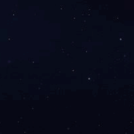
量及变化。市场商品容量是指有一定货币支付能力的需求
..
10
20
...
>
>>
回到顶部
国)